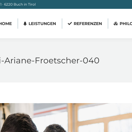
 · 6220 Buch in Tirol
HOME
LEISTUNGEN
REFERENZEN
PHIL
HOME
LEISTUNGEN
REFERENZEN
PHIL
ei-Ariane-Froetscher-040