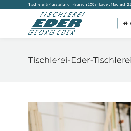
Tischlerei & Ausstellung: Maurach 200a · Lager: Maurach 251
Tischlerei-Eder-Tischler