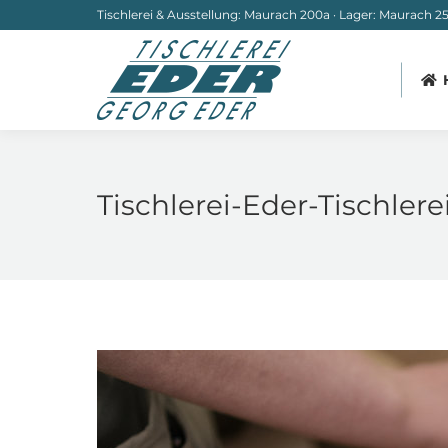
Tischlerei & Ausstellung: Maurach 200a · Lager: Maurach 251
Tischlerei-Eder-Tischler