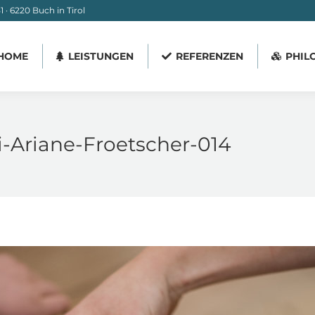
 · 6220 Buch in Tirol
HOME
LEISTUNGEN
REFERENZEN
PHIL
HOME
LEISTUNGEN
REFERENZEN
PHIL
ei-Ariane-Froetscher-014