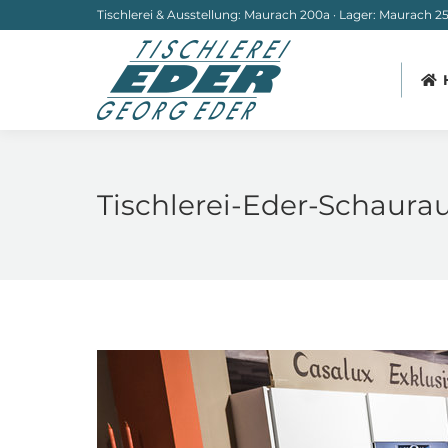
Tischlerei & Ausstellung: Maurach 200a · Lager: Maurach 251
Tischlerei-Eder-Schaura