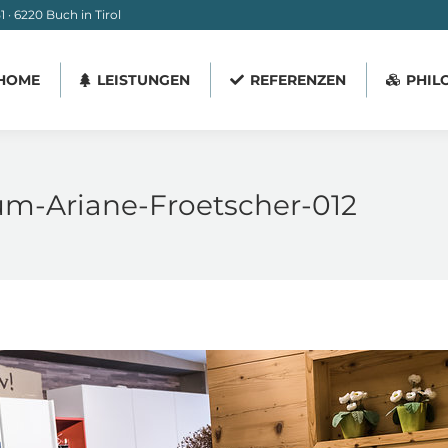
 · 6220 Buch in Tirol
HOME
LEISTUNGEN
REFERENZEN
PHIL
HOME
LEISTUNGEN
REFERENZEN
PHIL
um-Ariane-Froetscher-012