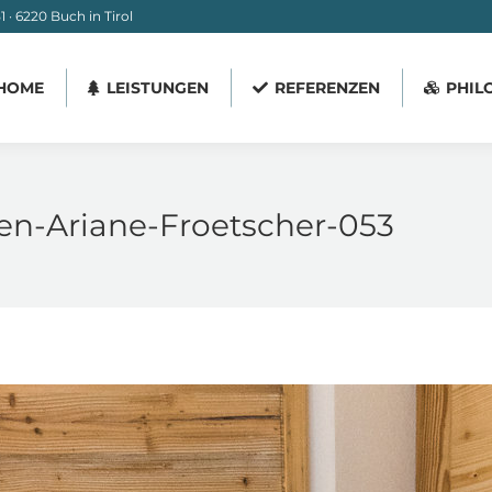
 · 6220 Buch in Tirol
HOME
LEISTUNGEN
REFERENZEN
PHIL
HOME
LEISTUNGEN
REFERENZEN
PHIL
zen-Ariane-Froetscher-053