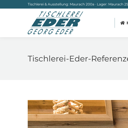
Tischlerei & Ausstellung: Maurach 200a · Lager: Maurach 251
Tischlerei-Eder-Referen