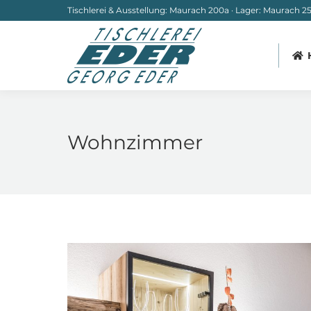
Tischlerei & Ausstellung: Maurach 200a · Lager: Maurach 251
Wohnzimmer