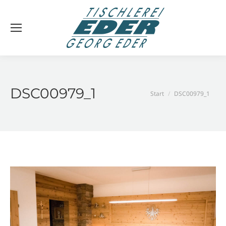
DSC00979_1
Sie befinden sich hier:
Start
DSC00979_1