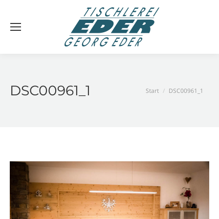
DSC00961_1
Sie befinden sich hier:
Start
DSC00961_1