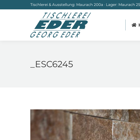
Tischlerei & Ausstellung: Maurach 200a · Lager: Maurach 251
_ESC6245