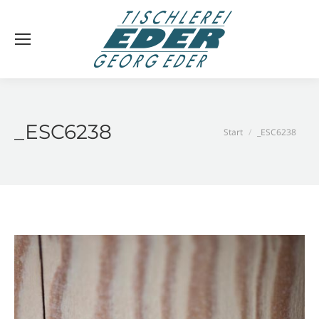
_ESC6238
Sie befinden sich
Start
_ESC6238
hier: