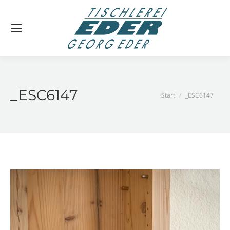
_ESC6147
Sie befinden sich
Start
_ESC6147
hier: