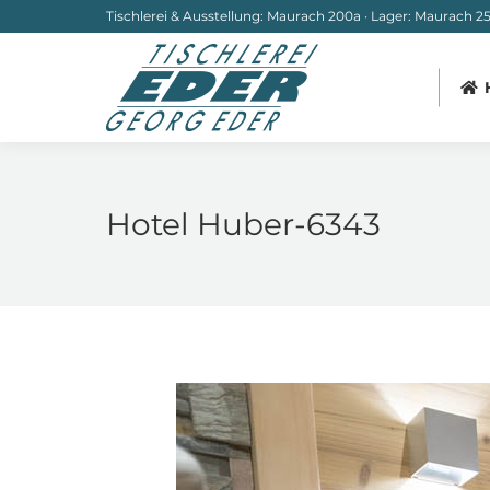
Tischlerei & Ausstellung: Maurach 200a · Lager: Maurach 251
Hotel Huber-6343