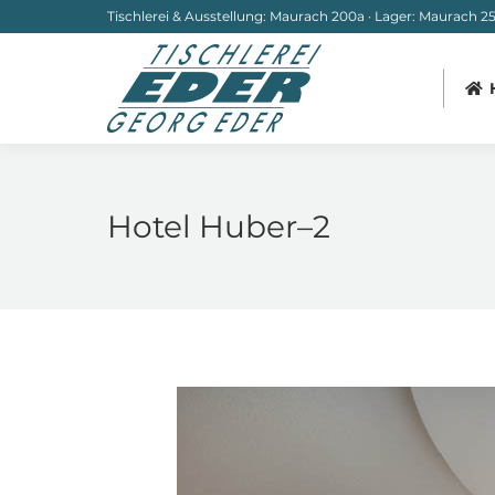
Tischlerei & Ausstellung: Maurach 200a · Lager: Maurach 251
Hotel Huber–2