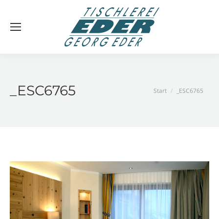
_ESC6765
Sie befinden sich
Start
_ESC6765
hier: